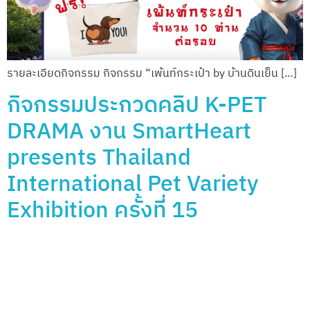
รายละเอียดกิจกรรม กิจกรรม “เพ้นท์กระเป๋า by บ้านดินเย็น […]
กิจกรรมประกวดคลิป K-PET
DRAMA งาน SmartHeart
presents Thailand
International Pet Variety
Exhibition ครั้งที่ 15
กิจกรรมประกวดคลิป K-PET DRAMA งาน SmartHeart
presents T […]
คัม ซา ฮัม นี ดา​ แม่หมอให้โชค