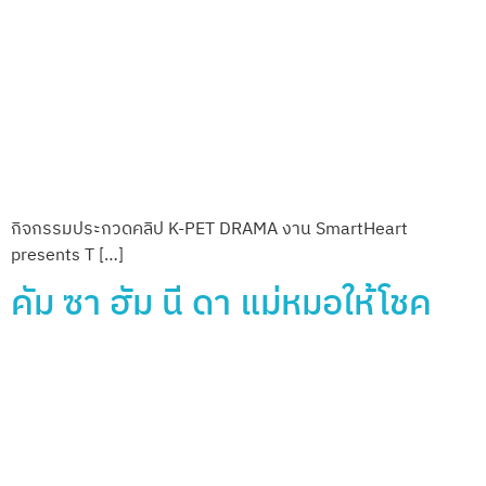
รายละเอียดกิจกรรม กิจกรรม “คัม ซา ฮัม นี ดา​ แม่หมอให้โ […]
กิจกรรมจำฉันได้ไหม APPA or
OMMA?​
รายละเอียดกิจกรรม กิจกรรม “จำฉันได้ไหม APPA or OMMA?​”
[…]
กิจกรรมมาหาแม่มา ซา ราง เฮ
รายละเอียดกิจกรรม “มาหาแม่มา ซา ราง เฮ” กิจกรรมสุนัขวิ่ […]
กิจกรรมสุดยอดแมวเลีย แดนกิม
จิ