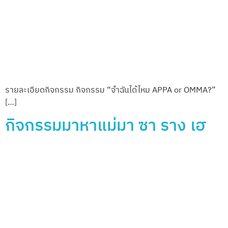
จำกัด ร่วมกับ
ตาราง
th
16
Edition
สมาคมอุตสาหกรรม
8-11 October 2026
กิจกรรม
ผลิตภัณฑ์สัตว์เลี้ยง
10.00AM. – 20.00PM.
กิจกรรมที่น่า
ไทย (TPIA)
Hall 7-8,IMPACT
สนใจ
Exhibition Center
เบอร์ติดต่อผู้จัดงาน
วิธีการเดิน
IMPACT
ทางไปอิมแพ็ค
Exhibition
Organizer
เมืองทองธานี
โรงแรมที่เป็น
มิตรกับสัตว์
เลี้ยง
Copyright © 2026
Pet Variety
. All Rights Reversed