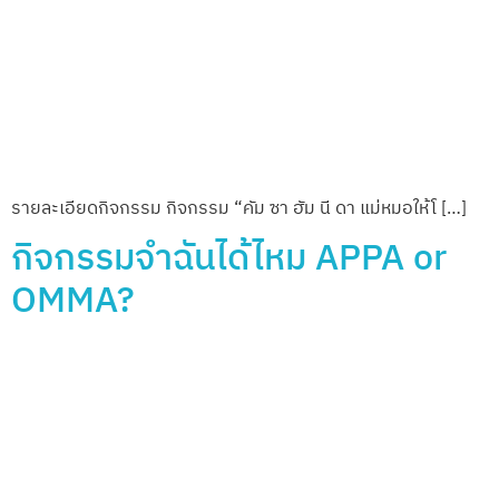
รายละเอียดกิจกรรม “สุดยอดแมวเลีย แดนกิมจิ ” เกมเล่นง่า […]
กิจกรรมหมาเลียไว ได้ใจโอปป้า
รายละเอียดกิจกรรม กิจกรรม “หมาเลียไว ได้ใจโอปป้า” เป็นเ […]
Next
→
ข้อมูลสำคัญเพิ่ม
ผู้จัดงานอย่าง
เติม
เป็นทางการ
Thailand
แผนผังงาน
บริษัท อิมแพ็ค เอ็กซิ
International Pet
บิชั่น แมเนจเมนท์
แสดงสินค้า
Variety Exhibition