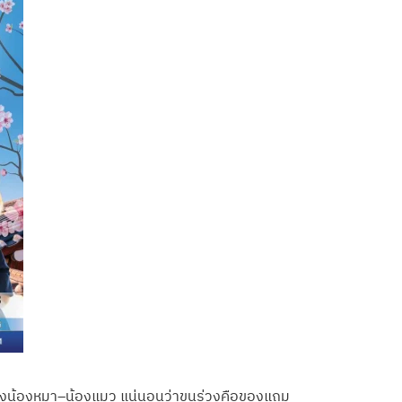
ี้ยงน้องหมา–น้องแมว แน่นอนว่าขนร่วงคือของแถม