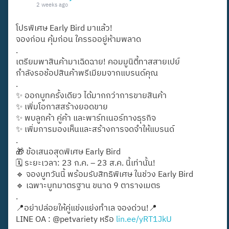
2 weeks ago
โปรพิเศษ Early Bird มาแล้ว!
จองก่อน คุ้มก่อน ใครรออยู่ห้ามพลาด
.
เตรียมพาสินค้ามาเฉิดฉาย! คอมมูนิตี้ทาสสายเปย์
กำลังรอช้อปสินค้าพรีเมียมจากแบรนด์คุณ
.
✨ ออกบูทครั้งเดียว ได้มากกว่าการขายสินค้า
✨ เพิ่มโอกาสสร้างยอดขาย
✨ พบลูกค้า คู่ค้า และพาร์ทเนอร์ทางธุรกิจ
✨ เพิ่มการมองเห็นและสร้างการจดจำให้แบรนด์
.
🎁 ข้อเสนอสุดพิเศษ Early Bird
🗓️ ระยะเวลา: 23 ก.ค. – 23 ส.ค. นี้เท่านั้น!
🔹 จองบูทวันนี้ พร้อมรับสิทธิพิเศษ ในช่วง Early Bird
🔹 เฉพาะบูทมาตรฐาน ขนาด 9 ตารางเมตร
.
📍อย่าปล่อยให้คู่แข่งแย่งทำเล จองด่วน!📍
LINE OA : @petvariety หรือ
lin.ee/yRT1JkU