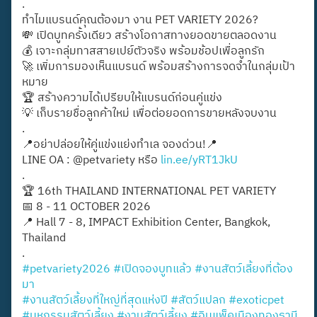
.
ทำไมแบรนด์คุณต้องมา งาน PET VARIETY 2026?
💸 เปิดบูทครั้งเดียว สร้างโอกาสทางยอดขายตลอดงาน
💰 เจาะกลุ่มทาสสายเปย์ตัวจริง พร้อมช้อปเพื่อลูกรัก
🚀 เพิ่มการมองเห็นแบรนด์ พร้อมสร้างการจดจำในกลุ่มเป้า
หมาย
🏆 สร้างความได้เปรียบให้แบรนด์ก่อนคู่แข่ง
💡 เก็บรายชื่อลูกค้าใหม่ เพื่อต่อยอดการขายหลังจบงาน
.
📍อย่าปล่อยให้คู่แข่งแย่งทำเล จองด่วน!📍
LINE OA : @petvariety หรือ
lin.ee/yRT1JkU
.
🏆 16th THAILAND INTERNATIONAL PET VARIETY
📅 8 - 11 OCTOBER 2026
📍 Hall 7 - 8, IMPACT Exhibition Center, Bangkok,
Thailand
.
#petvariety2026
#เปิดจองบูทแล้ว
#งานสัตว์เลี้ยงที่ต้อง
มา
#งานสัตว์เลี้ยงที่ใหญ่ที่สุดแห่งปี
#สัตว์แปลก
#exoticpet
#มหกรรมสัตว์เลี้ยง
#งานสัตว์เลี้ยง
#อิมแพ็คเมืองทองธานี