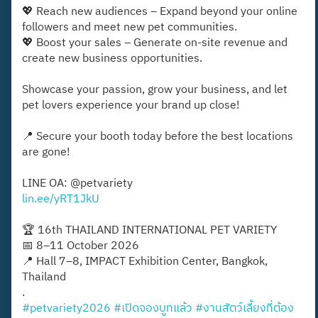
💖 Reach new audiences – Expand beyond your online
followers and meet new pet communities.
💖 Boost your sales – Generate on-site revenue and
create new business opportunities.
Showcase your passion, grow your business, and let
pet lovers experience your brand up close!
📍 Secure your booth today before the best locations
are gone!
LINE OA: @petvariety
lin.ee/yRT1JkU
🏆 16th THAILAND INTERNATIONAL PET VARIETY
📅 8–11 October 2026
📍 Hall 7–8, IMPACT Exhibition Center, Bangkok,
Thailand
.
#petvariety2026
#เปิดจองบูทแล้ว
#งานสัตว์เลี้ยงที่ต้อง