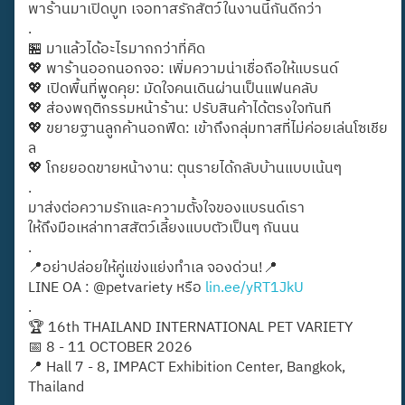
พาร้านมาเปิดบูท เจอทาสรักสัตว์ในงานนี้กันดีกว่า
.
🏪 มาแล้วได้อะไรมากกว่าที่คิด
💖 พาร้านออกนอกจอ: เพิ่มความน่าเชื่อถือให้แบรนด์
💖 เปิดพื้นที่พูดคุย: มัดใจคนเดินผ่านเป็นแฟนคลับ
💖 ส่องพฤติกรรมหน้าร้าน: ปรับสินค้าได้ตรงใจทันที
💖 ขยายฐานลูกค้านอกฟีด: เข้าถึงกลุ่มทาสที่ไม่ค่อยเล่นโซเชีย
ล
💖 โกยยอดขายหน้างาน: ตุนรายได้กลับบ้านแบบเน้นๆ
.
มาส่งต่อความรักและความตั้งใจของแบรนด์เรา
ให้ถึงมือเหล่าทาสสัตว์เลี้ยงแบบตัวเป็นๆ กันนน
.
📍อย่าปล่อยให้คู่แข่งแย่งทำเล จองด่วน!📍
LINE OA : @petvariety หรือ
lin.ee/yRT1JkU
.
🏆 16th THAILAND INTERNATIONAL PET VARIETY
📅 8 - 11 OCTOBER 2026
📍 Hall 7 - 8, IMPACT Exhibition Center, Bangkok,
Thailand