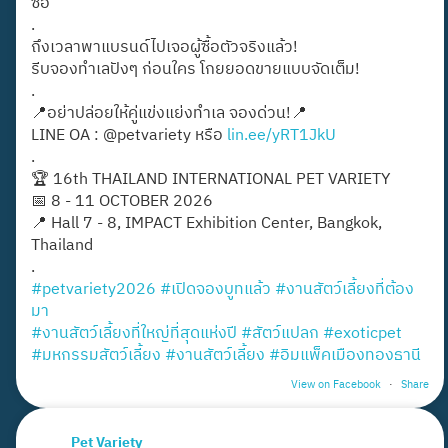
ซื้อ
.
ถึงเวลาพาแบรนด์ไปเจอผู้ซื้อตัวจริงแล้ว!
รีบจองทำเลปังๆ ก่อนใคร โกยยอดขายแบบจัดเต็ม!
.
📍อย่าปล่อยให้คู่แข่งแย่งทำเล จองด่วน!📍
LINE OA : @petvariety หรือ
lin.ee/yRT1JkU
.
🏆 16th THAILAND INTERNATIONAL PET VARIETY
📅 8 - 11 OCTOBER 2026
📍 Hall 7 - 8, IMPACT Exhibition Center, Bangkok,
Thailand
.
#petvariety2026
#เปิดจองบูทแล้ว
#งานสัตว์เลี้ยงที่ต้อง
มา
#งานสัตว์เลี้ยงที่ใหญ่ที่สุดแห่งปี
#สัตว์แปลก
#exoticpet
#มหกรรมสัตว์เลี้ยง
#งานสัตว์เลี้ยง
#อิมแพ็คเมืองทองธานี
View on Facebook
·
Share
Pet Variety