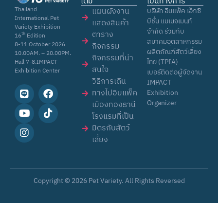
เติม
เป็นทางการ
Thailand
แผนผังงาน
บริษัท อิมแพ็ค เอ็กซิ
International Pet
บิชั่น แมเนจเมนท์
แสดงสินค้า
Variety Exhibition
จำกัด ร่วมกับ
ตาราง
th
16
Edition
สมาคมอุตสาหกรรม
8-11 October 2026
กิจกรรม
ผลิตภัณฑ์สัตว์เลี้ยง
10.00AM. – 20.00PM.
กิจกรรมที่น่า
ไทย (TPIA)
Hall 7-8,IMPACT
สนใจ
Exhibition Center
เบอร์ติดต่อผู้จัดงาน
วิธีการเดิน
IMPACT
ทางไปอิมแพ็ค
Exhibition
Organizer
เมืองทองธานี
โรงแรมที่เป็น
มิตรกับสัตว์
เลี้ยง
Copyright © 2026
Pet Variety
. All Rights Reversed