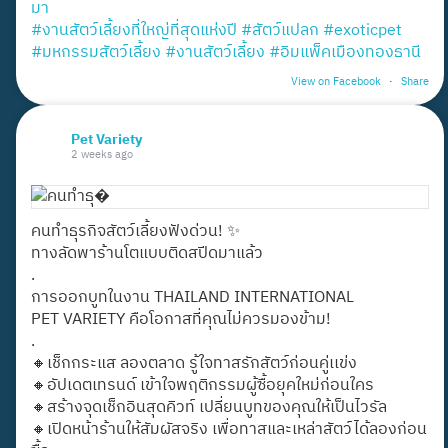
มา
#งานสัตว์เลี้ยงที่ใหญ่ที่สุดแห่งปี
#สัตว์แปลก
#exoticpet
#มหกรรมสัตว์เลี้ยง
#งานสัตว์เลี้ยง
#อิมแพ็คเมืองทองธานี
View on Facebook
·
Share
Pet Variety
2 weeks ago
คนทำธุรกิจสัตว์เลี้ยงฟังด่วน! ✨
ทางลัดพาร้านโตแบบติดสปีดมาแล้ว
.
การออกบูทในงาน THAILAND INTERNATIONAL
PET VARIETY คือโอกาสที่คุณไม่ควรมองข้าม!
.
🔸เช็กกระแส ลองตลาด รู้ใจทาสรักสัตว์ก่อนคู่เเข่ง
🔸อัปเดตเทรนด์ เข้าใจพฤติกรรมผู้ซื้อยุคใหม่ก่อนใคร
🔸สร้างจุดเช็กอินสุดคิวท์ เปลี่ยนบูทของคุณให้เป็นไวรัล
🔸เปิดหน้าร้านให้สัมผัสจริง เพื่อทาสและเหล่าสัตว์ได้ลองก่อน