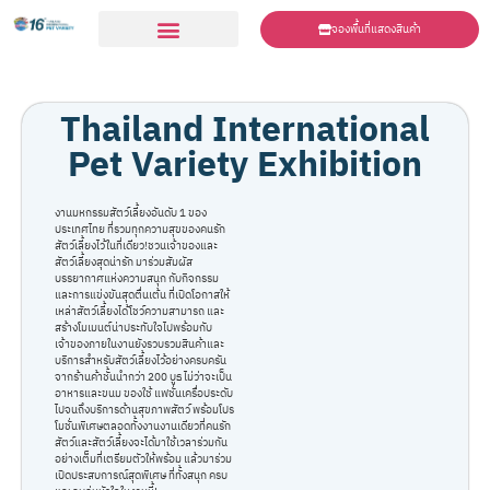
จองพื้นที่แสดงสินค้า
ร่วมเเสดงสินค้า
Thailand International
Pet Variety Exhibition
งานมหกรรมสัตว์เลี้ยงอันดับ 1 ของ
ประเทศไทย ที่รวมทุกความสุขของคนรัก
สัตว์เลี้ยงไว้ในที่เดียว!
ชวนเจ้าของและ
สัตว์เลี้ยงสุดน่ารัก มาร่วมสัมผัส
บรรยากาศแห่งความสนุก กับกิจกรรม
และการแข่งขันสุดตื่นเต้น ที่เปิดโอกาสให้
เหล่าสัตว์เลี้ยงได้โชว์ความสามารถ และ
สร้างโมเมนต์น่าประทับใจไปพร้อมกับ
เจ้าของ
ภายในงานยังรวบรวมสินค้าและ
บริการสำหรับสัตว์เลี้ยงไว้อย่างครบครัน
จากร้านค้าชั้นนำกว่า 200 บูธ ไม่ว่าจะเป็น
อาหารและขนม ของใช้ แฟชั่นเครื่อประดับ
ไปจนถึงบริการด้านสุขภาพสัตว์ พร้อมโปร
โมชั่นพิเศษตลอดทั้งงาน
งานเดียวที่คนรัก
สัตว์และสัตว์เลี้ยงจะได้มาใช้เวลาร่วมกัน
อย่างเต็มที่
เตรียมตัวให้พร้อม แล้วมาร่วม
เปิดประสบการณ์สุดพิเศษ ที่ทั้งสนุก ครบ