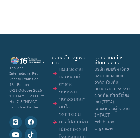
ข้อมูลสำคัญเพิ่ม
ผู้จัดงานอย่าง
เติม
เป็นทางการ
Thailand
แผนผังงาน
บริษัท อิมแพ็ค เอ็กซิ
International Pet
บิชั่น แมเนจเมนท์
แสดงสินค้า
Variety Exhibition
จำกัด ร่วมกับ
ตาราง
th
16
Edition
สมาคมอุตสาหกรรม
8-11 October 2026
กิจกรรม
ผลิตภัณฑ์สัตว์เลี้ยง
10.00AM. – 20.00PM.
กิจกรรมที่น่า
ไทย (TPIA)
Hall 7-8,IMPACT
สนใจ
Exhibition Center
เบอร์ติดต่อผู้จัดงาน
วิธีการเดิน
IMPACT
ทางไปอิมแพ็ค
Exhibition
Organizer
เมืองทองธานี
โรงแรมที่เป็น