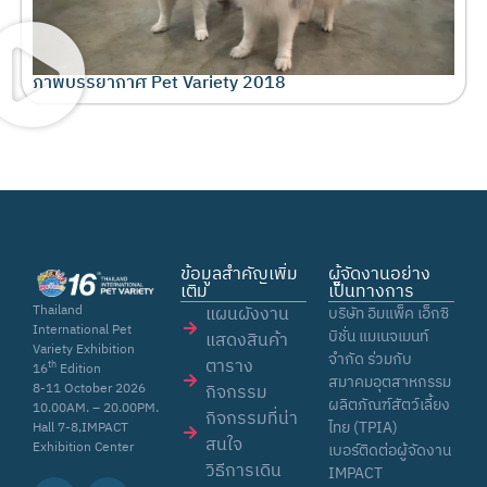
ภาพบรรยากาศ Pet Variety 2018
ข้อมูลสำคัญเพิ่ม
ผู้จัดงานอย่าง
เติม
เป็นทางการ
Thailand
แผนผังงาน
บริษัท อิมแพ็ค เอ็กซิ
International Pet
บิชั่น แมเนจเมนท์
แสดงสินค้า
Variety Exhibition
จำกัด ร่วมกับ
ตาราง
th
16
Edition
สมาคมอุตสาหกรรม
8-11 October 2026
กิจกรรม
ผลิตภัณฑ์สัตว์เลี้ยง
10.00AM. – 20.00PM.
กิจกรรมที่น่า
ไทย (TPIA)
Hall 7-8,IMPACT
สนใจ
Exhibition Center
เบอร์ติดต่อผู้จัดงาน
วิธีการเดิน
IMPACT