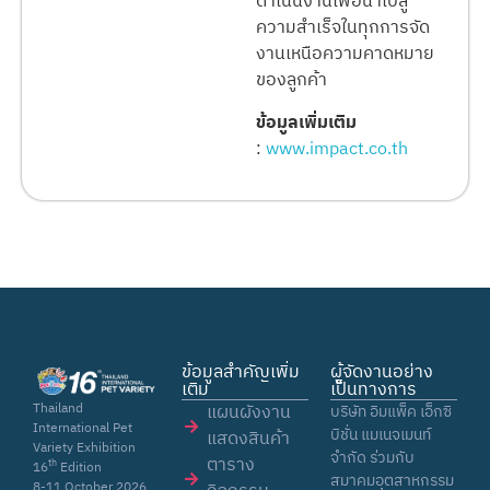
ดำเนินงานเพื่อนำไปสู่
ความสำเร็จในทุกการจัด
งานเหนือความคาดหมาย
ของลูกค้า
ข้อมูลเพิ่มเติม
:
www.impact.co.th
ข้อมูลสำคัญเพิ่ม
ผู้จัดงานอย่าง
เติม
เป็นทางการ
Thailand
แผนผังงาน
บริษัท อิมแพ็ค เอ็กซิ
International Pet
บิชั่น แมเนจเมนท์
แสดงสินค้า
Variety Exhibition
จำกัด ร่วมกับ
ตาราง
th
16
Edition
สมาคมอุตสาหกรรม
8-11 October 2026