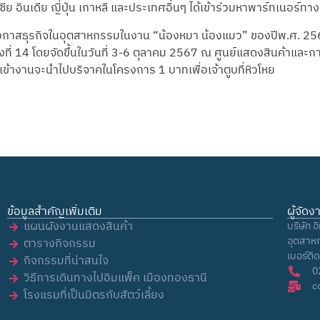
ีย อินเดีย ญี่ปุ่น เกาหลี และประเทศอื่นๆ ได้เข้าร่วมหาพาร์ทเนอร์ทางธ
โอกาสธุรกิจในอุตสาหกรรมในงาน “น้องหมา น้องแมว” ของปีพ.ศ. 25
้งที่ 14 โดยจัดขึ้นในวันที่ 3-6 ตุลาคม 2567 ณ ศูนย์แสดงสินค้าและ
ค่าเข้างานจะนำไปบริจาคในโครงการ 1 บาทเพื่อเจ้าตูบที่หิวโหย
ข้อมูลสำคัญเพิ่มเติม
ผู้จัด
แผนผังงานแสดงสินค้า
บริษัท อ
อุตสาหก
ตารางกิจกรรม
เบอร์ติ
กิจกรรมที่น่าสนใจ
0
วิธีการเดินทางไปอิมแพ็ค เมืองทองธานี
c
โรงแรมที่เป็นมิตรกับสัตว์เลี้ยง