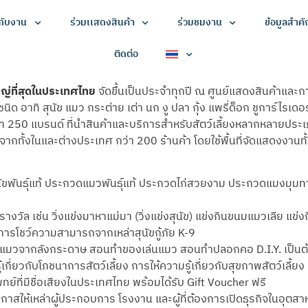
วกับงาน
ร่วมเเสดงสินค้า
ร่วมชมงาน
ข้อมูลสำค
ติดต่อ
หญ่ที่สุดในประเทศไทย
จัดขึ้นเป็นประจำทุกปี ณ ศูนย์แสดงสินค้าและ
นิด อาทิ สุนัข แมว กระต่าย เต่า นก งู ปลา กุ้ง แพรี่ด็อก ชูการ์ไรเด
า 250 แบรนด์ ที่นำสินค้าและบริการสำหรับสัตว์เลี้ยงหลากหลายประเ
จากทั้งในและต่างประเทศ กว่า 200 ร้านค้า โดยใช้พื้นที่จัดแสดงงานท
นัขพันธุ์แท้ ประกวดแมวพันธุ์แท้ ประกวดไก่สวยงาม ประกวดแมงมุม
างวัล เช่น วิ่งแข่งมาหาแม่มา (วิ่งแข่งสุนัข) แข่งกินขนมแมวเลีย แข่
การโชว์ความสามารถจากเหล่าสุนัขกู้ภัย K-9
ำบ้านแมวจากลังกระดาษ สอนทำของเล่นแมว สอนทำปลอกคอ D.I.Y. เป็นต
้เกี่ยวกับโภชนาการสัตว์เลี้ยง การให้ความรู้เกี่ยวกับสุขภาพสัตว์เลี้ยง 
์ที่มีชื่อเสียงในประเทศไทย พร้อมได้รับ Gift Voucher ฟรี
อกาสให้เหล่าผู้ประกอบการ โรงงาน และผู้ที่ต้องการเปิดธุรกิจในอุตส