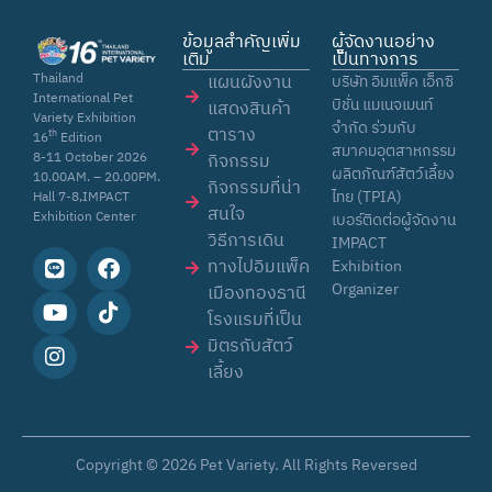
ข้อมูลสำคัญเพิ่ม
ผู้จัดงานอย่าง
เติม
เป็นทางการ
Thailand
แผนผังงาน
บริษัท อิมแพ็ค เอ็กซิ
International Pet
บิชั่น แมเนจเมนท์
แสดงสินค้า
Variety Exhibition
จำกัด ร่วมกับ
ตาราง
th
16
Edition
สมาคมอุตสาหกรรม
8-11 October 2026
กิจกรรม
ผลิตภัณฑ์สัตว์เลี้ยง
10.00AM. – 20.00PM.
กิจกรรมที่น่า
ไทย (TPIA)
Hall 7-8,IMPACT
สนใจ
Exhibition Center
เบอร์ติดต่อผู้จัดงาน
วิธีการเดิน
IMPACT
ทางไปอิมแพ็ค
Exhibition
Organizer
เมืองทองธานี
โรงแรมที่เป็น
มิตรกับสัตว์
เลี้ยง
Copyright © 2026
Pet Variety
. All Rights Reversed