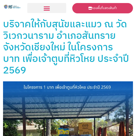
จองพื้นที่แสดงสินค้า
ร่วมเเสดงสินค้า
บริจาคให้กับสุนัขและแมว ณ วัด
วิเวกวนาราม อำเภอสันทราย
จังหวัดเชียงใหม่ ในโครงการ
บาท เพื่อเจ้าตูบที่หิวโหย ประจำปี
2569