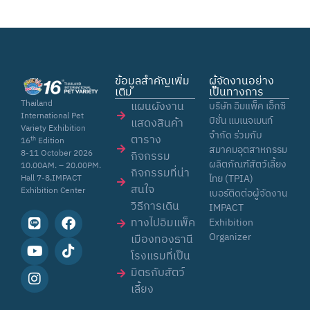
ข้อมูลสำคัญเพิ่ม
ผู้จัดงานอย่าง
เติม
เป็นทางการ
Thailand
แผนผังงาน
บริษัท อิมแพ็ค เอ็กซิ
International Pet
บิชั่น แมเนจเมนท์
แสดงสินค้า
Variety Exhibition
จำกัด ร่วมกับ
ตาราง
th
16
Edition
สมาคมอุตสาหกรรม
8-11 October 2026
กิจกรรม
ผลิตภัณฑ์สัตว์เลี้ยง
10.00AM. – 20.00PM.
กิจกรรมที่น่า
ไทย (TPIA)
Hall 7-8,IMPACT
สนใจ
Exhibition Center
เบอร์ติดต่อผู้จัดงาน
วิธีการเดิน
IMPACT
ทางไปอิมแพ็ค
Exhibition
Organizer
เมืองทองธานี
โรงแรมที่เป็น
มิตรกับสัตว์
เลี้ยง