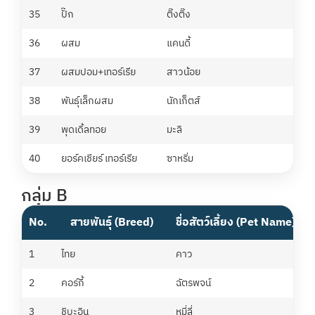
35
ปั๊ก
ติ๊งติ๊ง
นพร
36
ผสม
แคนดี้
รริ
37
ผสมปอม+เทอร์เรีย
สาวน้อย
จาร
38
พันธุ์เล็กผสม
นักเก็ตส์
หว
39
พุดเดิ้ลทอย
มะลิ
บีม
40
ยอร์คเชียร์ เทอร์เรีย
ซาหริ่ม
รริ
กลุ่ม B
No.
สายพันธุ์ (Breed)
ชื่อสัตว์เลี้ยง (Pet Name)
ช
1
ไทย
คาว
ร
2
คอร์กี้
ฉัตรพจน์
น
3
ชิบะอินุ
หมี่ลี่
อ