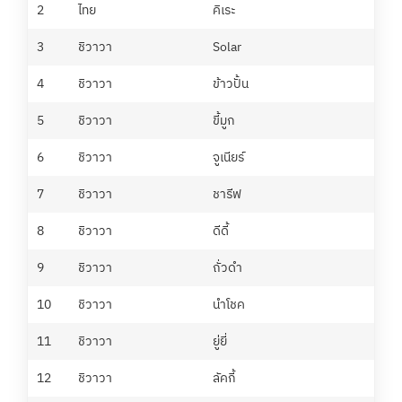
2
ไทย
คิเระ
รริ
3
ชิวาวา
Solar
Wa
4
ชิวาวา
ข้าวปั้น
เบีย
5
ชิวาวา
ขี้มูก
ชิป
6
ชิวาวา
จูเนียร์
ดาร
7
ชิวาวา
ชารีฟ
ธนว
8
ชิวาวา
ดีดี้
ผิง
9
ชิวาวา
ถั่วดำ
หว
10
ชิวาวา
นำโชค
แน๊ต
11
ชิวาวา
ยู่ยี่
พิมพ
12
ชิวาวา
ลัคกี้
วรร