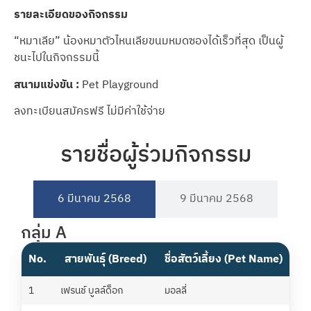
รายละเอียดของกิจกรรม
“หมาเลีย” น้องหมาตัวไหนเลียขนมหมดซองได้เร็วที่สุด เป็นผู้
ชนะไปในกิจกรรมนี้
สนามแข่งขัน
:
Pet Playground
ลงทะเบียนสมัครฟรี ไม่มีค่าใช้จ่าย
รายชื่อผู้ร่วมกิจกรรม
6 มีนาคม​ 2568
9 มีนาคม 2568
กลุ่ม A
No.
สายพันธุ์ (Breed)
ชื่อสัตว์เลี้ยง (Pet Name)
ชื่
1
เฟรนช์ บูลล์ด็อก
มอลลี่
ณัฏ