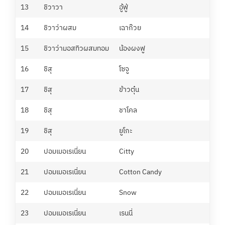
13
ชิวาวา
อู้ฟู่
กม
14
ชิวาว่าผสม
เฉาก๊วย
แอน
15
ชิวาว่ามอสทิวผสมทอม
น้องผงฟู
ปัง
16
ชิสุ
โซจู
เฟิร
17
ชิสุ
ข้าวตุ๋น
Ba
18
ชิสุ
ชาโคล
แอน
19
ชิสุ
ยูโกะ
อัน
20
ปอมเมอเรเนี่ยน
Citty
กรส
21
ปอมเมอเรเนี่ยน
Cotton Candy
ณัฐ
22
ปอมเมอเรเนี่ยน
Snow
จิร
23
ปอมเมอเรเนี่ยน
เรนนี่
ธน