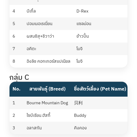
4
บีเกิ้ล
D-Rex
แ
5
ปอมเมอเรเนี่ยน
แซลม่อน
อ
6
ผสมชิสุ+ชิวาว่า
ข้าวปั้น
นิ
7
อคิตะ
โมจิ
แ
8
อิงลิช คอกเกอร์สแปเนียล
โมจิ
พ
กลุ่ม C
No.
สายพันธุ์ (Breed)
ชื่อสัตว์เลี้ยง (Pet Name)
ชื
1
Bourne Mountain Dog
贝利
Ni
2
ไซบีเรียน ฮัสกี้
Buddy
ก
3
อลาสกัน
คิงคอง
เก่