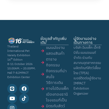
ข้อมูลสำคัญเพิ่ม
ผู้จัดงานอย่าง
เติม
เป็นทางการ
Thailand
แผนผังงาน
บริษัท อิมแพ็ค เอ็กซิ
International Pet
บิชั่น แมเนจเมนท์
แสดงสินค้า
Variety Exhibition
จำกัด ร่วมกับ
ตาราง
th
16
Edition
สมาคมอุตสาหกรรม
8-11 October 2026
กิจกรรม
ผลิตภัณฑ์สัตว์เลี้ยง
10.00AM. – 20.00PM.
กิจกรรมที่น่า
ไทย (TPIA)
Hall 7-8,IMPACT
สนใจ
Exhibition Center
เบอร์ติดต่อผู้จัดงาน
วิธีการเดิน
IMPACT
ทางไปอิมแพ็ค
Exhibition
Organizer
เมืองทองธานี
โรงแรมที่เป็น
มิตรกับสัตว์