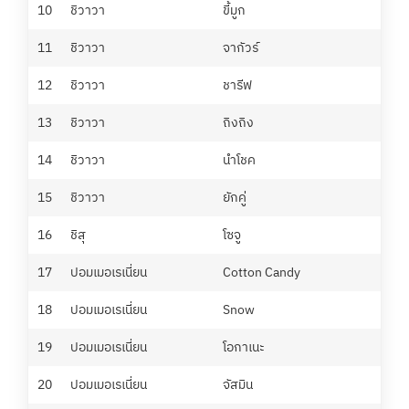
10
ชิวาวา
ขี้มูก
ชิ
11
ชิวาวา
จากัวร์
เป
12
ชิวาวา
ชารีฟ
ศุ
13
ชิวาวา
ถิงถิง
ภั
14
ชิวาวา
นำโชค
แน
15
ชิวาวา
ยักคู่
ศุ
16
ชิสุ
โซจู
เฟ
17
ปอมเมอเรเนี่ยน
Cotton Candy
ณั
18
ปอมเมอเรเนี่ยน
Snow
จิร
19
ปอมเมอเรเนี่ยน
โอกาเนะ
ค
20
ปอมเมอเรเนี่ยน
จัสมิน
กั