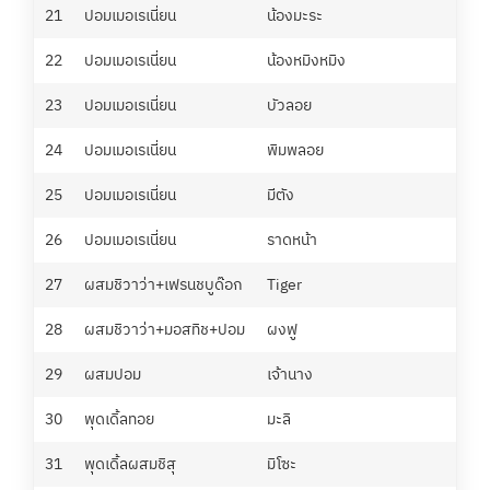
21
ปอมเมอเรเนี่ยน
น้องมะระ
ณฐ
22
ปอมเมอเรเนี่ยน
น้องหมิงหมิง
อภ
23
ปอมเมอเรเนี่ยน
บัวลอย
อุ้
24
ปอมเมอเรเนี่ยน
พิมพลอย
เก
25
ปอมเมอเรเนี่ยน
มีตัง
จิ๊
26
ปอมเมอเรเนี่ยน
ราดหน้า
อั้
27
ผสมชิวาว่า+เฟรนชบูด๊อก
Tiger
ศศ
28
ผสมชิวาว่า+มอสทิช+ปอม
ผงฟู
พิ
29
ผสมปอม
เจ้านาง
วร
30
พุดเดิ้ลทอย
มะลิ
บี
31
พุดเดิ้ลผสมชิสุ
มิโซะ
เฟ