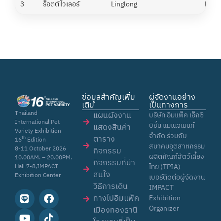
3
ร็อตต์ไวเลอร์
Linglong
Nini
ข้อมูลสำคัญเพิ่ม
ผู้จัดงานอย่าง
เติม
เป็นทางการ
Thailand
แผนผังงาน
บริษัท อิมแพ็ค เอ็กซิ
International Pet
บิชั่น แมเนจเมนท์
แสดงสินค้า
Variety Exhibition
จำกัด ร่วมกับ
ตาราง
th
16
Edition
สมาคมอุตสาหกรรม
8-11 October 2026
กิจกรรม
ผลิตภัณฑ์สัตว์เลี้ยง
10.00AM. – 20.00PM.
กิจกรรมที่น่า
ไทย (TPIA)
Hall 7-8,IMPACT
สนใจ
Exhibition Center
เบอร์ติดต่อผู้จัดงาน
วิธีการเดิน
IMPACT
ทางไปอิมแพ็ค
Exhibition
Organizer
เมืองทองธานี