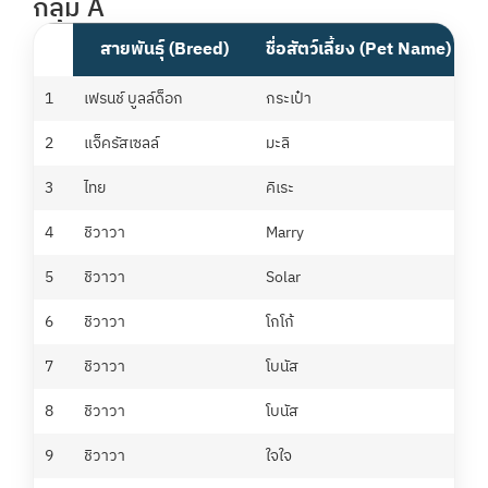
กลุ่ม A
สายพันธุ์ (Breed)
ชื่อสัตว์เลี้ยง (Pet Name)
ชื
1
เฟรนช์ บูลล์ด็อก
กระเป๋า
แ
2
แจ็ครัสเซลล์
มะลิ
พิ
3
ไทย
คิเระ
รร
4
ชิวาวา
Marry
โศ
5
ชิวาวา
Solar
W
6
ชิวาวา
โกโก้
น
7
ชิวาวา
โบนัส
กร
8
ชิวาวา
โบนัส
ว
9
ชิวาวา
ใจใจ
ตู่