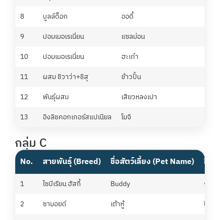
8
บูลล์ด็อก
ออดี้
แ
9
ปอมเมอเรเนี่ยน
แซลม่อน
อ
10
ปอมเมอเรเนี่ยน
ฮะเก๋า
อ
11
ผสม ชิวาว่า+ชิสุ
ข้าวปั้น
นิ
12
พันธุ์ผสม
เสียวหลงเปา
ญ
13
อิงลิชคอกเกอร์สแปเนียล
โมจิ
พ
กลุ่ม C
No.
สายพันธุ์ (Breed)
ชื่อสัตว์เลี้ยง (Pet Name)
ชื่อเ
1
ไซบีเรียน ฮัสกี้
Buddy
กรพั
2
ซามอยด์
เต้าหู้
ปิยพง