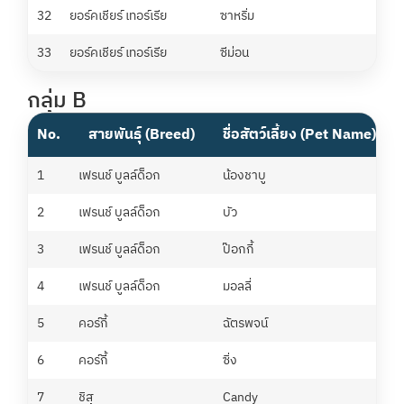
32
ยอร์คเชียร์ เทอร์เรีย
ซาหริ่ม
รร
33
ยอร์คเชียร์ เทอร์เรีย
ซีม่อน
เก
กลุ่ม B
No.
สายพันธุ์ (Breed)
ชื่อสัตว์เลี้ยง (Pet Name)
ช
1
เฟรนช์ บูลล์ด็อก
น้องชาบู
เ
2
เฟรนช์ บูลล์ด็อก
บัว
ฝ
3
เฟรนช์ บูลล์ด็อก
ป๊อกกี้
เน
4
เฟรนช์ บูลล์ด็อก
มอลลี่
ณ
5
คอร์กี้
ฉัตรพจน์
น
6
คอร์กี้
ซิ่ง
ศ
7
ชิสุ
Candy
ร