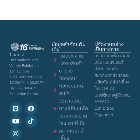
ข้อมูลสำคัญเพิ่ม
ผู้จัดงานอย่าง
เติม
เป็นทางการ
Thailand
แผนผังงาน
บริษัท อิมแพ็ค เอ็กซิ
International Pet
บิชั่น แมเนจเมนท์
แสดงสินค้า
Variety Exhibition
จำกัด ร่วมกับ
ตาราง
th
16
Edition
สมาคมอุตสาหกรรม
8-11 October 2026
กิจกรรม
ผลิตภัณฑ์สัตว์เลี้ยง
10.00AM. – 20.00PM.
กิจกรรมที่น่า
ไทย (TPIA)
Hall 7-8,IMPACT
สนใจ
Exhibition Center
เบอร์ติดต่อผู้จัดงาน
วิธีการเดิน
IMPACT
ทางไปอิมแพ็ค
Exhibition
Organizer
เมืองทองธานี
โรงแรมที่เป็น
มิตรกับสัตว์
เลี้ยง