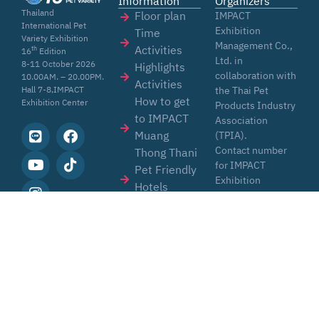
Information
Organizers
Thailand
Floor plan
IMPACT
International Pet
Exhibition
Time
Variety Exhibition
Management Co.,
Activities
th
16
Edition
Ltd. in
8-11 October 2026
Highlights
collaboration with
10.00AM. – 20.00PM.
Activities
the Thai Pet
Hall 7-8,IMPACT
How to get
Exhibition Center
Products Industry
to IMPACT
Association
Muang
(TPIA).
Contact number
Thong Thani
for IMPACT
Pet Friendly
Exhibition
Hotels
Organizer.
Copyright © 2026
Pet Variety
. All Rights Reversed